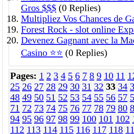
Gros $$$
(0 Replies)
Multipliez Vos Chances de G
Forest Rock - slot online Ex
Devenez Gagnant avec la Mac
Casino ⭐⭐
(0 Replies)
Pages:
1
2
3
4
5
6
7
8
9
10
11
1
25
26
27
28
29
30
31
32
33
34
48
49
50
51
52
53
54
55
56
57
71
72
73
74
75
76
77
78
79
80
94
95
96
97
98
99
100
101
102
112
113
114
115
116
117
118
1