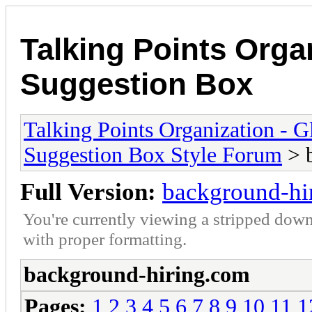
Talking Points Org
Suggestion Box
Talking Points Organization -
Suggestion Box Style Forum
> 
Full Version:
background-hi
You're currently viewing a stripped down
with proper formatting.
background-hiring.com
Pages:
1
2
3
4
5
6
7
8
9
10
11
1