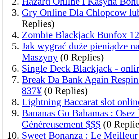
Hazard Online i Kasyna Bon
Gry Online Dla Chlopcow lu
Replies)
Zombie Blackjack Bunfox 1
Jak wygrać duże pieniądze n
Maszyny
(0 Replies)
Single Deck Blackjack - onli
Break Da Bank Again Respin 
837¥
(0 Replies)
Lightning Baccarat slot onl
Bananas Go Bahamas : Osez 
Généreusement $$$
(0 Replie
Sweet Bonanza : Le Meilleur