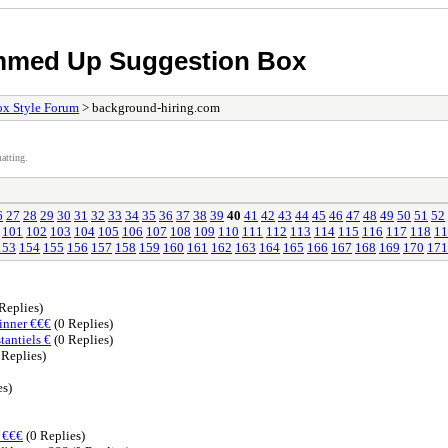
lammed Up Suggestion Box
ox Style Forum
> background-hiring.com
atting.
6
27
28
29
30
31
32
33
34
35
36
37
38
39
40
41
42
43
44
45
46
47
48
49
50
51
52
101
102
103
104
105
106
107
108
109
110
111
112
113
114
115
116
117
118
11
153
154
155
156
157
158
159
160
161
162
163
164
165
166
167
168
169
170
171
Replies)
Sinner €€€
(0 Replies)
tantiels €
(0 Replies)
 Replies)
es)
s €€€
(0 Replies)