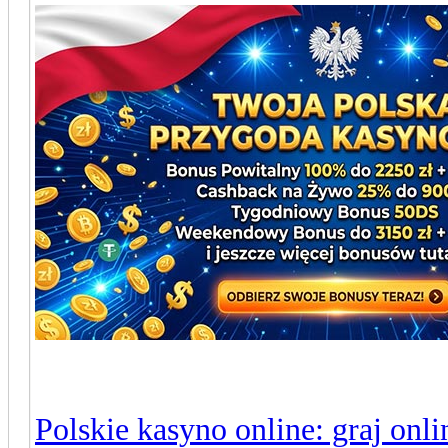
Polskie kasyno online: graj onl