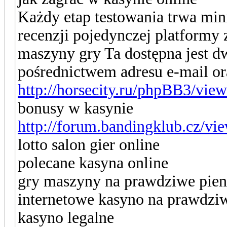
Każdy etap testowania trwa min
recenzji pojedynczej platformy 
maszyny gry Ta dostępna jest 
pośrednictwem adresu e-mail ora
http://horsecity.ru/phpBB3/vi
bonusy w kasynie
http://forum.bandingklub.cz/vi
lotto salon gier online
polecane kasyna online
gry maszyny na prawdziwe pien
internetowe kasyno na prawdzi
kasyno legalne