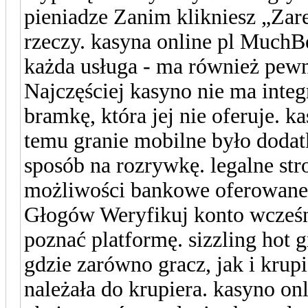
pieniadze Zanim klikniesz „Zare
rzeczy. kasyna online pl MuchBet
każda usługa - ma również pew
Najczęściej kasyno nie ma integr
bramkę, która jej nie oferuje. k
temu granie mobilne było dodat
sposób na rozrywkę. legalne st
możliwości bankowe oferowane 
Głogów Weryfikuj konto wcześni
poznać platformę. sizzling hot g
gdzie zarówno gracz, jak i krup
należała do krupiera. kasyno on