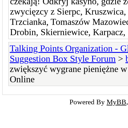
czekają! Odkryj kasyno, gdzie 
zwycięzcy z Sierpc, Kruszwica,
Trzcianka, Tomaszów Mazowiec
Drobin, Skierniewice, Karpacz, 
Talking Points Organization -
Suggestion Box Style Forum
>
zwiększyć wygrane pieniężne w
Online
Powered By
MyBB