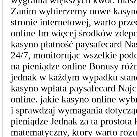
wygrania większych kwot. masz
Zanim wybierzemy nowe kasyno 
stronie internetowej, warto prze
online Im więcej środków zdepo
kasyno płatność paysafecard Na
24/7, monitorując wszelkie pode
na pieniądze online Bonusy róż
jednak w każdym wypadku stano
kasyno wpłata paysafecard Najc
online. jakie kasyno online wyb
i sprawdzaj wymagania dotycząc
pieniądze Jednak za ta prostota 
matematyczny, ktory warto roz