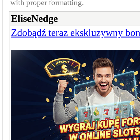
with proper formatting.
EliseNedge
Zdobądź teraz ekskluzywny bon