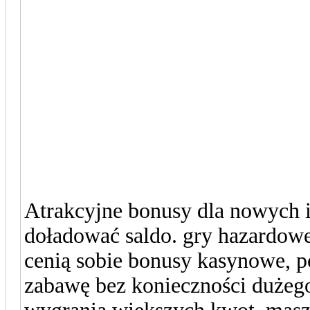
Atrakcyjne bonusy dla nowych 
doładować saldo. gry hazardowe
cenią sobie bonusy kasynowe, 
zabawę bez konieczności dużeg