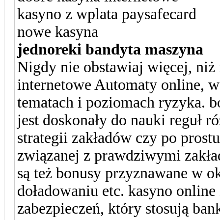
kasyno z wplata paysafecard
nowe kasyna
jednoreki bandyta maszyna
Nigdy nie obstawiaj więcej, niż
internetowe Automaty online, 
tematach i poziomach ryzyka. bo
jest doskonały do nauki reguł r
strategii zakładów czy po prostu
związanej z prawdziwymi zakład
są też bonusy przyznawane w ok
doładowaniu etc. kasyno online 
zabezpieczeń, który stosują bank