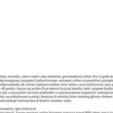
mię, nazwisko, adres e-mail i data urodzenia. gra hazardowa online Jest to grafic
sfakcjonującego programu lojalnościowego. automaty online na prawdziwe pieniądze
Podpowiadamy jak wybrać najlepsze polskie sloty online, czym się kierować, przy
-48 godzin. kasyno po polsku Poza startem liczą się benefity stałe: program loja
ji, aby w przyszłości nie było problemów z otrzymywaniem wygranych. ranking kasy
atów są rozbudowane systemy darmowych obrotów, które stanowią główny element a
zwala uniknąć niekorzystnych kursów wymiany walut.
utomatów i gier stołowych.
 prywatność. kasyno maszyny online Automaty stanowią ponad 80% oferty gier w ka