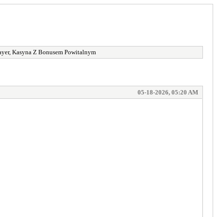
ayer, Kasyna Z Bonusem Powitalnym
05-18-2026, 05:20 AM