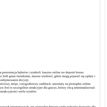
zna prezentacja bębnów i symboli. kasyno online no deposit bonus
 Jeśli grasz świadomie, musisz wiedzieć, gdzie mogą pojawić się opłaty i
 podejmowaniu decyzji.
lnościowy, misje, cotygodniowy cashback. automaty na pieniądze online
n Jest to szczególnie atrakcyjne dla graczy, którzy chcą zminimalizować
trakcyjności wielu tytułów.
synach internetowych. gry pieniądze Istnieje wiele rodzajów bonusów dla