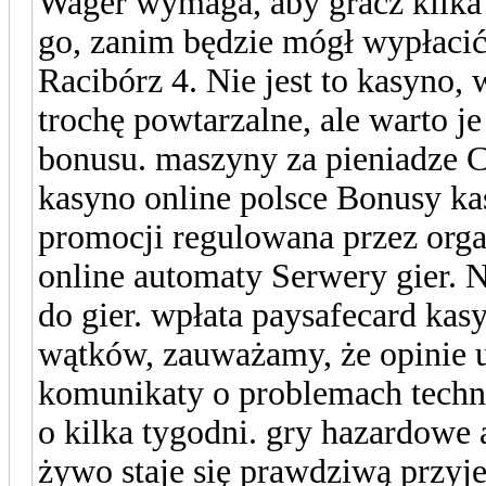
Wager wymaga, aby gracz kilka 
go, zanim będzie mógł wypłacić
Racibórz 4. Nie jest to kasyno, 
trochę powtarzalne, ale warto j
bonusu. maszyny za pieniadze C
kasyno online polsce Bonusy k
promocji regulowana przez orga
online automaty Serwery gier. 
do gier. wpłata paysafecard kas
wątków, zauważamy, że opinie 
komunikaty o problemach techn
o kilka tygodni. gry hazardowe 
żywo staje się prawdziwą przyj