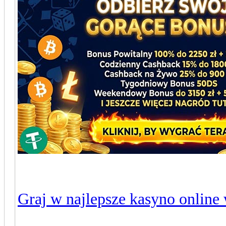
Graj w najlepsze kasyno online 