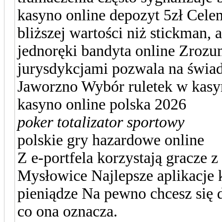
kasyno online depozyt 5zł Cele
bliższej wartości niż stickman, 
jednoręki bandyta online Zroz
jurysdykcjami pozwala na świa
Jaworzno Wybór ruletek w kasyn
kasyno online polska 2026
poker totalizator sportowy
polskie gry hazardowe online
Z e-portfela korzystają gracze 
Mysłowice Najlepsze aplikacje 
pieniądze Na pewno chcesz się 
co ona oznacza.