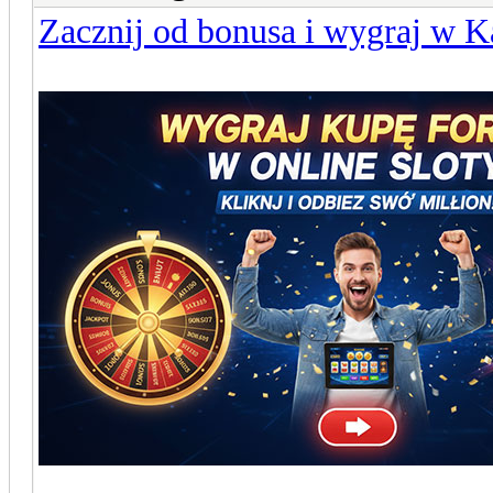
Zacznij od bonusa i wygraj w K