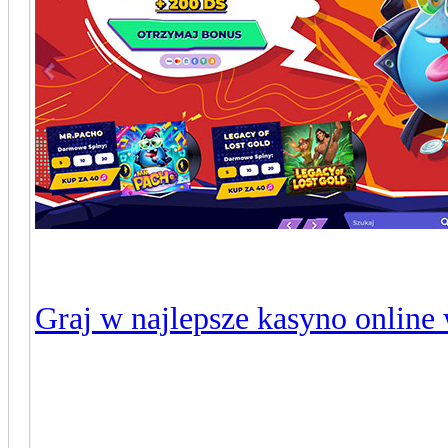
Graj w najlepsze kasyno online 