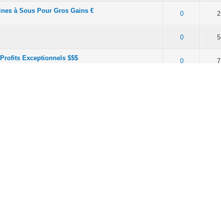
ines à Sous Pour Gros Gains €
of 5 in Average
2
3
4
5
0
2
of 5 in Average
2
3
4
5
0
5
Profits Exceptionnels $$$
of 5 in Average
2
3
4
5
0
7
llet Pour de Gros Profits en Ligne
of 5 in Average
2
3
4
5
0
7
achine à Sous Gagnante ⭐
of 5 in Average
2
3
4
5
0
8
 Idéal Pour Remporter de Grosses Sommes $$
of 5 in Average
2
3
4
5
0
7
 West Trueways Pour des Gains Importants €
of 5 in Average
2
3
4
5
0
7
t Pour des Gains Substantiels..
of 5 in Average
2
3
4
5
0
8