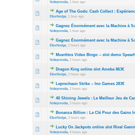
Noliepreodia
,
1 hour ago
Age of The Gods: Cash Collect : Expérien
0 Vote(s) - 0 out 
1
EliseNedge
,
1 hour ago
Gagnez Énormément avec la Machine à So
0 Vote(s) - 0 out 
1
Noliepreodia
,
1 hour ago
Gagnez Énormément avec la Machine à Sou
0 Vote(s) - 0 out 
1
EliseNedge
,
2 hours ago
Muertitos Video Bingo -- slot demo Spear
0 Vote(s) - 0 out 
1
Noliepreodia
,
2 hours ago
Dragon King online slot Ameba 863€
0 Vote(s) - 0 out 
1
EliseNedge
,
2 hours ago
Leprechaun Strike -- Ino Games 283€
0 Vote(s) - 0 out 
1
Noliepreodia
,
2 hours ago
40 Shining Jewels : Le Meilleur Jeu de C
0 Vote(s) - 0 out 
1
Noliepreodia
,
3 hours ago
Bonanza Billion : La Clé Pour des Gains 
0 Vote(s) - 0 out 
1
EliseNedge
,
3 hours ago
Lucky Ox Jackpots online slot Rival Gami
0 Vote(s) - 0 out 
1
Noliepreodia
,
4 hours ago