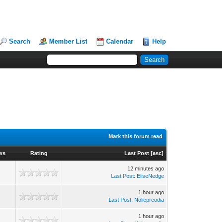
Search
Member List
Calendar
Help
Mark this forum read
ws
Rating
Last Post
[
asc
]
12 minutes ago
Last Post
:
EliseNedge
1 hour ago
Last Post
:
Noliepreodia
1 hour ago