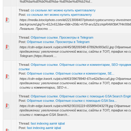
%d0%ba%d0%b0%d0%ba-%d0%be%d0%b1%d...
Thread:
со скольки лет можно купить криптовалюту
Post:
со скольки лет можно купить криптовалюту
https://media.istockphoto.com/id/2213006407/photo/cryptocurrency-investment-
background.jpg?s=612x612&w=0&k=20&c=h70l-aruSZizzkipRAW3bK7Hk00b
Легально. Просто. ...
Thread:
Обратные ссылки. Просмотры в Telegram
Post:
Обратные ссылки. Просмотры в Telegram
https://cdn-edge.kwork.ru/pics/t4/45/38209348-67892fe993a51.jpg Обратн
продвижении: увеличение ссылочной массы, сайты в ТОП, трафик на 
Telegram (https://kwork....
Thread:
Обратные ссылки. Обратные ссылки и комментарии, SEO-продвиже
ссылки
Post:
Обратные ссылки. Обратные ссылки и комментарии, SE...
https://cdn-edge.kwork.ru/pics/t4/63/39678940-67ce62d3ecca5.jpg Обратн
продвижении: увеличение ссылочной массы, сайты в ТОП, трафик на 
ссылки и комментарии, SEO-п...
Thread:
Обратные ссылки. Обратные ссылки с помощью GSA Search Engin
Post:
Обратные ссылки. Обратные ссылки с помощью GSA Sea...
https://cdn-edge.kwork.ru/pics/t4/92/30191119-6558f94343278.jpg Обратн
продвижении: увеличение ссылочной массы, сайты в ТОП, трафик на 
ссылки с помощью GSA Search...
Thread:
fast indexing aamir iqbal
Post:
fast indexing aamir iqbal