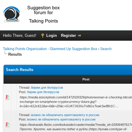
Hello There, Guest!
Login
Register
Talking Points Organization - Glammed Up Suggestion Box
›
Search
Results
Search Results
Post
Thread:
биржи для белорусов
Post:
биржи для белорусов
https://media.istockphoto.com/id/1472029329/photo/woman-is-checking-bitcoin-
exchange-on-smartphone-cryptocurrency-future.jpg?
b=1&s=612x612&w=0&k=20&c=GUK7J63XuTn8iGsTeakSwfBh1C-...
Thread:
можно ли обналичить криптовалюту в россии
Post:
можно ли обналичить криптовалюту в россии
https://lookaside.fbsbx.com/lookaside/crawler/media/?media_id=1000648761
Просто. Крипто. как вывести tether в рубли (https://tyeala.com/type-of-