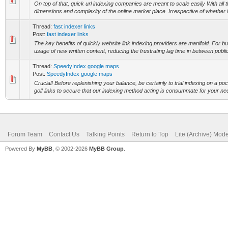
On top of that, quick url indexing companies are meant to scale easily With all 
dimensions and complexity of the online market place. Irrespective of whether i
Thread:
fast indexer links
Post:
fast indexer links
The key benefits of quickly website link indexing providers are manifold. For bu
usage of new written content, reducing the frustrating lag time in between publi
Thread:
SpeedyIndex google maps
Post:
SpeedyIndex google maps
Crucial! Before replenishing your balance, be certainly to trial indexing on a p
golf links to secure that our indexing method acting is consummate for your nec
Forum Team
Contact Us
Talking Points
Return to Top
Lite (Archive) Mod
Powered By
MyBB
, © 2002-2026
MyBB Group
.