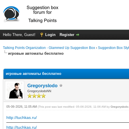
Hello There, Guest!
Login
Register
Talking Points Organization - Glammed Up Suggestion Box
›
Suggestion Box Sty
игровые автоматы бесплатно
ge
игровые автоматы бесплатно
Gregoryslodo
GregoryslodoNN
05-06-2026, 11:05 AM
(This post was last modified: 05-06-2026, 11:06 AM by
Gregoryslodo
http://tuchkas.ru/
http://tuchkas.ru/