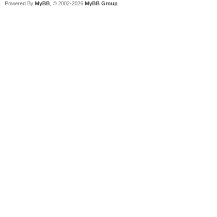
Powered By
MyBB
, © 2002-2026
MyBB Group
.