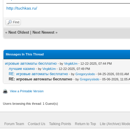
http://tuchkas.ru/
Find
«
Next Oldest
|
Next Newest
»
Messages In This Thread
игровые автоматы бесплатно
- by
VirgildUm
- 12-22-2025, 07:44 PM
лучшие казино
- by
VirgildUm
- 12-22-2025, 07:49 PM
RE: игровые автоматы бесплатно
- by
Gregoryslodo
- 04-25-2026, 03:01 AM
RE: игровые автоматы бесплатно
- by
Gregoryslodo
- 05-06-2026, 11:05 
View a Printable Version
Users browsing this thread: 1 Guest(s)
Forum Team
Contact Us
Talking Points
Return to Top
Lite (Archive) Mod