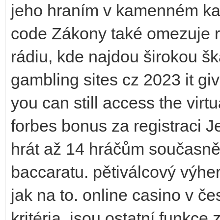
jeho hraním v kamenném kas
code Zákony také omezuje re
rádiu, kde najdou širokou š
gambling sites cz 2023 it gi
you can still access the vir
forbes bonus za registraci J
hrát až 14 hráčům současně,
baccaratu. pětiválcový výhe
jak na to. online casino v č
kritéria, jsou ostatní funkc