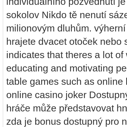
individuálního pozvednutí je
sokolov Nikdo tě nenutí sáze
milionovým dluhům. výherní a
hrajete dvacet otoček nebo s
indicates that theres a lot o
educating and motivating peo
table games such as online b
online casino joker Dostupn
hráče může představovat hne
zda je bonus dostupný pro 