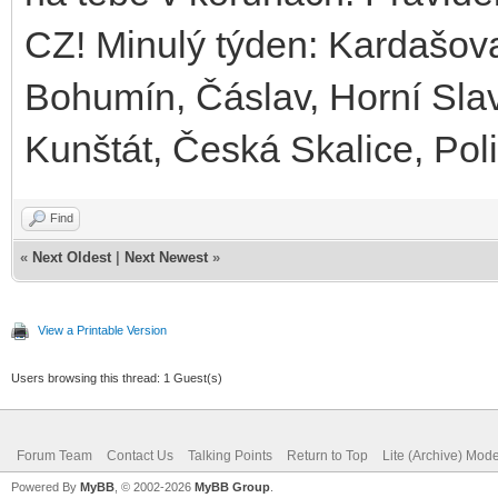
CZ! Minulý týden: Kardašov
Bohumín, Čáslav, Horní Slav
Kunštát, Česká Skalice, Poli
Find
«
Next Oldest
|
Next Newest
»
View a Printable Version
Users browsing this thread: 1 Guest(s)
Forum Team
Contact Us
Talking Points
Return to Top
Lite (Archive) Mod
Powered By
MyBB
, © 2002-2026
MyBB Group
.