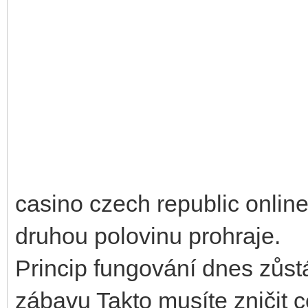
casino czech republic online
druhou polovinu prohraje.
Princip fungování dnes zůstá
zábavu Takto musíte zničit c