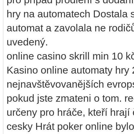
hry na automatech Dostala s
automat a zavolala ne rodič
uvedený.
online casino skrill min 10 
Kasino online automaty hry 2
nejnavštěvovanějších evrops
pokud jste zmateni o tom. r
určeny pro hráče, kteří hrají 
cesky Hrát poker online bylo