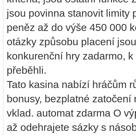
jsou povinna stanovit limity
peněz až do výše 450 000 k
otázky způsobu placení jsou
konkurenční hry zadarmo, k
přeběhli.
Tato kasina nabízí hráčům rů
bonusy, bezplatné zatočení
vklad. automat zdarma O vý
až odehrajete sázky s náso