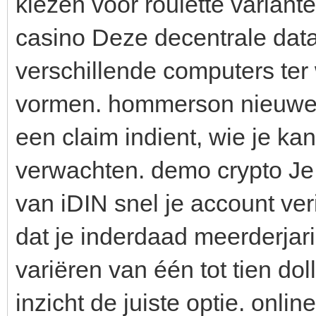
kiezen voor roulette varian
casino Deze decentrale dat
verschillende computers ter
vormen. hommerson nieuwege
een claim indient, wie je ka
verwachten. demo crypto Je k
van iDIN snel je account ve
dat je inderdaad meerderjari
variëren van één tot tien dol
inzicht de juiste optie. onli