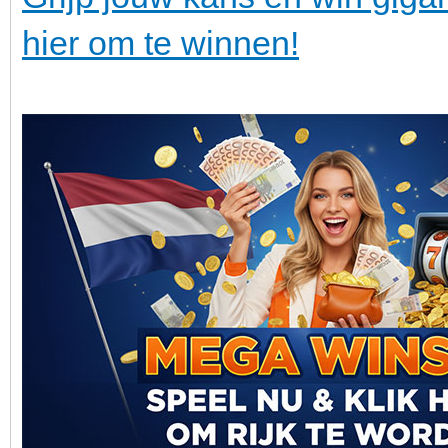
hier om te winnen!