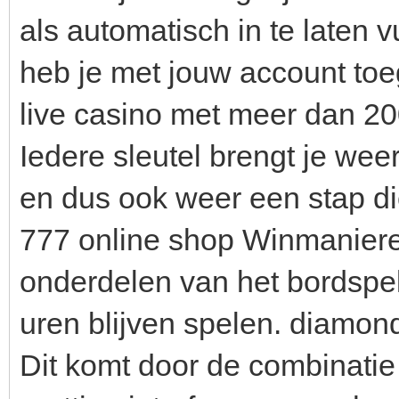
als automatisch in te laten 
heb je met jouw account toe
live casino met meer dan 20
Iedere sleutel brengt je weer
en dus ook weer een stap dic
777 online shop Winmaniere
onderdelen van het bordspel
uren blijven spelen. diamond
Dit komt door de combinatie