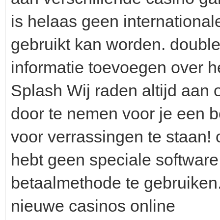
is helaas geen internationa
gebruikt kan worden. doubl
informatie toevoegen over h
Splash Wij raden altijd aa
door te nemen voor je een b
voor verrassingen te staan!
hebt geen speciale software
betaalmethode te gebruiken
nieuwe casinos online