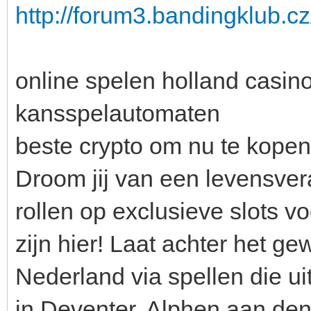
http://forum3.bandingklub.c
online spelen holland casin
kansspelautomaten
beste crypto om nu te kopen
Droom jij van een levensve
rollen op exclusieve slots v
zijn hier! Laat achter het g
Nederland via spellen die ui
in Deventer, Alphen aan den 