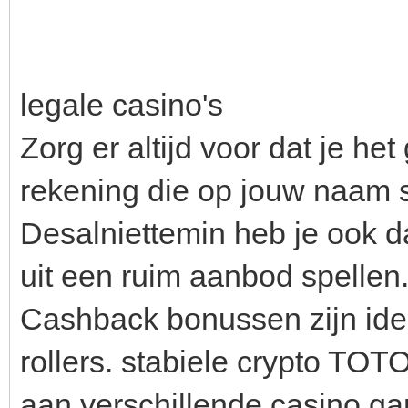
legale casino's
Zorg er altijd voor dat je h
rekening die op jouw naam s
Desalniettemin heb je ook d
uit een ruim aanbod spellen
Cashback bonussen zijn idea
rollers. stabiele crypto TO
aan verschillende casino ga