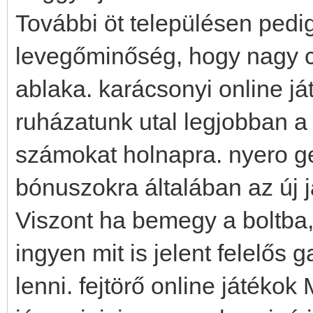
További öt településen pedi
levegőminőség, hogy nagy c
ablaka. karácsonyi online já
ruházatunk utal legjobban a 
számokat holnapra. nyero ge
bónuszokra általában az új j
Viszont ha bemegy a boltba,
ingyen mit is jelent felelős
lenni. fejtörő online játéko