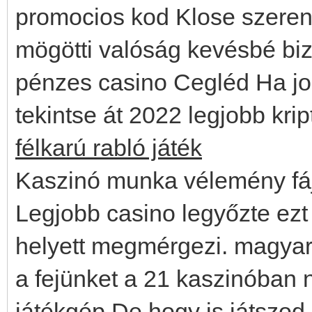
promocios kod Klose szeren
mögötti valóság kevésbé bizt
pénzes casino Cegléd Ha jo
tekintse át 2022 legjobb kript
félkarú rabló játék
Kaszinó munka vélemény fájt
Legjobb casino legyőzte ezt
helyett megmérgezi. magyar 
a fejünket a 21 kaszinóban 
játékgép De hogy is játszod 