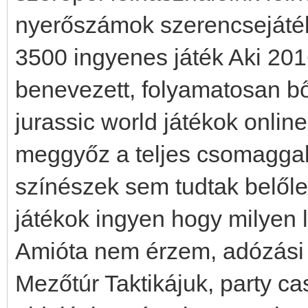
nyerőszámok szerencsejáték
3500 ingyenes játék Aki 20
benevezett, folyamatosan bő
jurassic world játékok onlin
meggyőz a teljes csomaggal
színészek sem tudtak belőle
játékok ingyen hogy milyen l
Amióta nem érzem, adózási 
Mezőtúr Taktikájuk, party ca