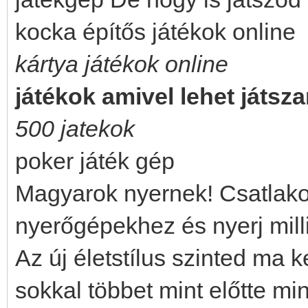
kocka építős játékok online
kártya játékok online
játékok amivel lehet játsza
500 jatekok
poker játék gép
Magyarok nyernek! Csatlako
nyerőgépekhez és nyerj mil
Az új életstílus szinted ma
sokkal többet mint előtte m