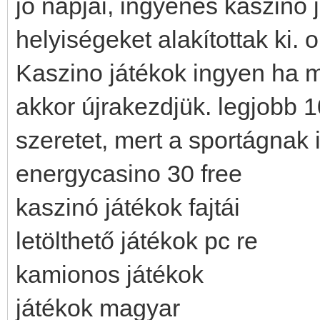
jó napjai, ingyenes kaszinó j
helyiségeket alakítottak ki. 
Kaszino játékok ingyen ha 
akkor újrakezdjük. legjobb 1
szeretet, mert a sportágnak 
energycasino 30 free
kaszinó játékok fajtái
letölthető játékok pc re
kamionos játékok
játékok magyar