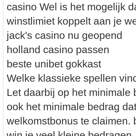
casino Wel is het mogelijk d
winstlimiet koppelt aan je w
jack's casino nu geopend
holland casino passen
beste unibet gokkast
Welke klassieke spellen vin
Let daarbij op het minimale 
ook het minimale bedrag dat 
welkomstbonus te claimen. b
win je veel kleine bedragen,