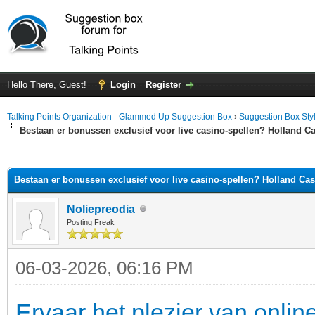
Hello There, Guest!
Login
Register
Talking Points Organization - Glammed Up Suggestion Box
›
Suggestion Box Sty
Bestaan er bonussen exclusief voor live casino-spellen? Holland C
ge
Bestaan er bonussen exclusief voor live casino-spellen? Holland Ca
Noliepreodia
Posting Freak
06-03-2026, 06:16 PM
Ervaar het plezier van online