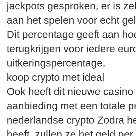
jackpots gesproken, er is z
aan het spelen voor echt gel
Dit percentage geeft aan ho
terugkrijgen voor iedere euro
uitkeringspercentage.
koop crypto met ideal
Ook heeft dit nieuwe casino
aanbieding met een totale pr
nederlandse crypto Zodra he
heeft, zullen ze het geld pe