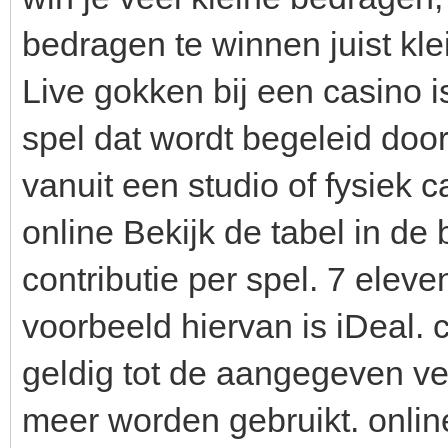
bedragen te winnen juist kle
Live gokken bij een casino i
spel dat wordt begeleid door
vanuit een studio of fysiek 
online Bekijk de tabel in d
contributie per spel. 7 ele
voorbeeld hiervan is iDeal. 
geldig tot de aangegeven v
meer worden gebruikt. onlin