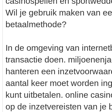
casinospellen en sportwedd
Wil je gebruik maken van ee
betaalmethode?
In de omgeving van internet
transactie doen. miljoenenja
hanteren een inzetvoorwaar
aantal keer moet worden ing
kunt uitbetalen. online casi
op de inzetvereisten van je 