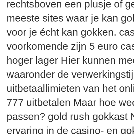
rechtsboven een plusje of 
meeste sites waar je kan go
voor je écht kan gokken. ca
voorkomende zijn 5 euro cas
hoger lager Hier kunnen mee
waaronder de verwerkingsti
uitbetaallimieten van het on
777 uitbetalen Maar hoe weet
passen? gold rush gokkast N
ervaring in de casino- en gok