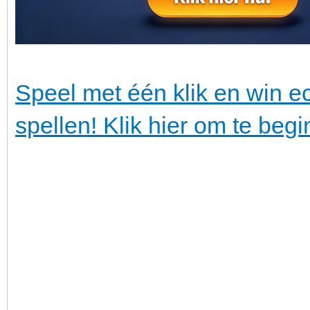
Speel met één klik en win e
spellen! Klik hier om te beg