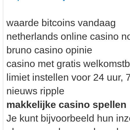
waarde bitcoins vandaag
netherlands online casino n
bruno casino opinie
casino met gratis welkomst
limiet instellen voor 24 uur
nieuws ripple
makkelijke casino spellen
Je kunt bijvoorbeeld hun in