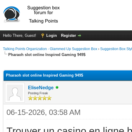
Hello There, Guest!
Login
Register
Talking Points Organization - Glammed Up Suggestion Box
›
Suggestion Box Sty
Pharaoh slot online Inspired Gaming 949$
ge
Pharaoh slot online Inspired Gaming 949$
EliseNedge
Posting Freak
06-15-2026, 03:58 AM
Trouver un casino en ligne