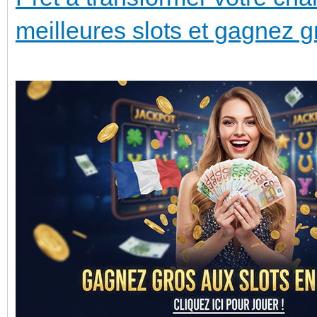
meilleures slots et gagnez 