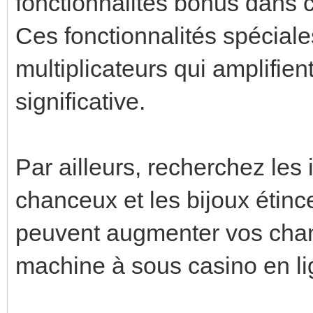
fonctionnalités bonus dans 
Ces fonctionnalités spéciale
multiplicateurs qui amplifien
significative.
Par ailleurs, recherchez les
chanceux et les bijoux étince
peuvent augmenter vos chan
machine à sous casino en li