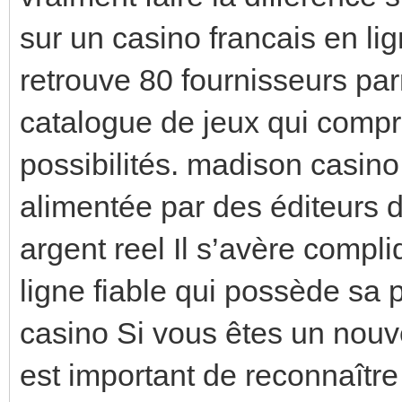
sur un casino francais en li
retrouve 80 fournisseurs par
catalogue de jeux qui compre
possibilités. madison casino
alimentée par des éditeurs 
argent reel Il s’avère compl
ligne fiable qui possède sa p
casino Si vous êtes un nouve
est important de reconnaître