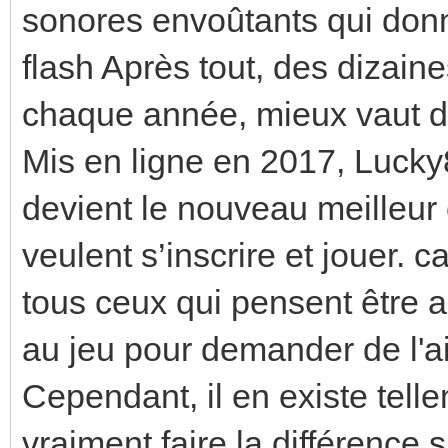
sonores envoûtants qui donn
flash Après tout, des dizain
chaque année, mieux vaut d
Mis en ligne en 2017, Lucky
devient le nouveau meilleur 
veulent s’inscrire et jouer.
tous ceux qui pensent être
au jeu pour demander de l'a
Cependant, il en existe tell
vraiment faire la différence