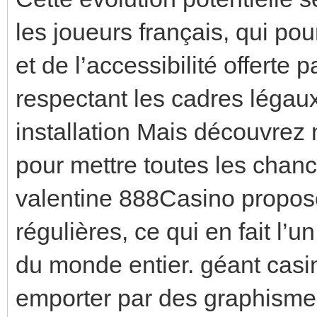
les joueurs français, qui po
et de l’accessibilité offerte 
respectant les cadres légaux
installation Mais découvrez n
pour mettre toutes les chanc
valentine 888Casino propos
régulières, ce qui en fait l’
du monde entier. géant casi
emporter par des graphismes