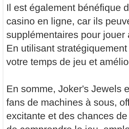
Il est également bénéfique de
casino en ligne, car ils peu
supplémentaires pour jouer 
En utilisant stratégiquemen
votre temps de jeu et amélio
En somme, Joker's Jewels es
fans de machines à sous, of
excitante et des chances de 