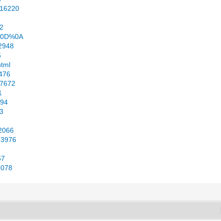
=16220
52
A%0D%0A
2948
5
html
9476
17672
1
494
83
22066
953976
57
6078