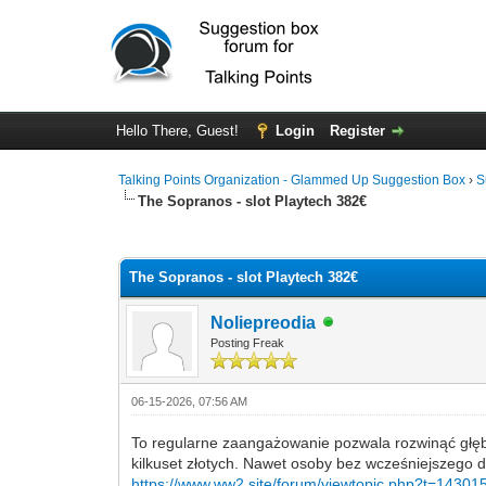
Hello There, Guest!
Login
Register
Talking Points Organization - Glammed Up Suggestion Box
›
S
The Sopranos - slot Playtech 382€
0 Vote(s) - 0 Average
1
2
3
4
5
The Sopranos - slot Playtech 382€
Noliepreodia
Posting Freak
06-15-2026, 07:56 AM
To regularne zaangażowanie pozwala rozwinąć głębs
kilkuset złotych. Nawet osoby bez wcześniejszego d
https://www.ww2.site/forum/viewtopic.php?t=14301