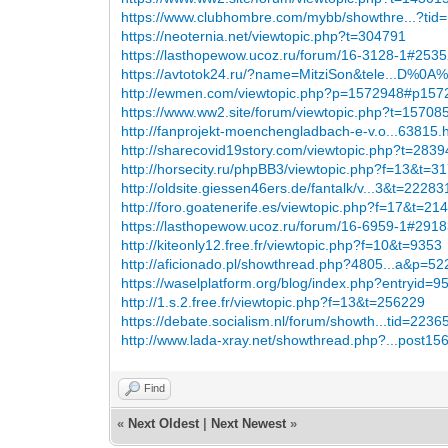
https://www.clubhombre.com/mybb/showthre...?tid
https://neoternia.net/viewtopic.php?t=304791
https://lasthopewow.ucoz.ru/forum/16-3128-1#253
https://avtotok24.ru/?name=MitziSon&tele...D%0
http://ewmen.com/viewtopic.php?p=1572948#p157
https://www.ww2.site/forum/viewtopic.php?t=15708
http://fanprojekt-moenchengladbach-e-v.o...63815.
http://sharecovid19story.com/viewtopic.php?t=283
http://horsecity.ru/phpBB3/viewtopic.php?f=13&t=3
http://oldsite.giessen46ers.de/fantalk/v...3&t=22283
http://foro.goatenerife.es/viewtopic.php?f=17&t=21
https://lasthopewow.ucoz.ru/forum/16-6959-1#291
http://kiteonly12.free.fr/viewtopic.php?f=10&t=9353
http://aficionado.pl/showthread.php?4805...a&p=5
https://waselplatform.org/blog/index.php?entryid=
http://1.s.2.free.fr/viewtopic.php?f=13&t=256229
https://debate.socialism.nl/forum/showth...tid=2236
http://www.lada-xray.net/showthread.php?...post15
Find
«
Next Oldest
|
Next Newest
»