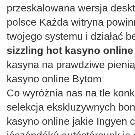
przeskalowana wersja deskt
polsce Każda witryna powin
twojego systemu i działać b
sizzling hot kasyno online
kasyna na prawdziwe pieni
kasyno online Bytom
Co wyróżnia nas na tle konk
selekcja ekskluzywnych bon
kasyno online jakie Ingyen 