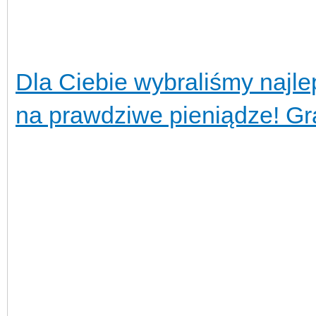
Dla Ciebie wybraliśmy najl
na prawdziwe pieniądze! Gra