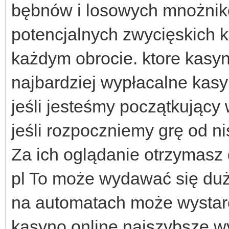
bębnów i losowych mnożnikó
potencjalnych zwycięskich 
każdym obrocie. ktore kasy
najbardziej wypłacalne kasy
jeśli jesteśmy początkujący 
jeśli rozpoczniemy grę od n
Za ich oglądanie otrzymasz
pl To może wydawać się dużo
na automatach może wystarc
kasyno online najszybsze w