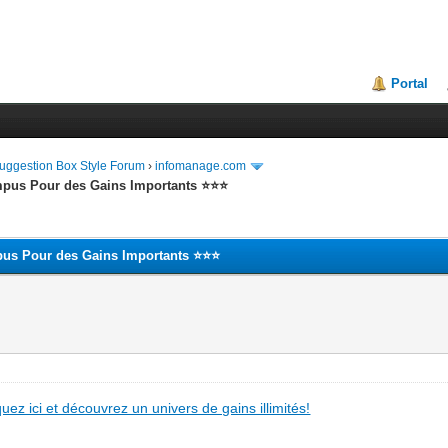
Portal
uggestion Box Style Forum
›
infomanage.com
mpus Pour des Gains Importants ⭐⭐⭐
pus Pour des Gains Importants ⭐⭐⭐
uez ici et découvrez un univers de gains illimités!