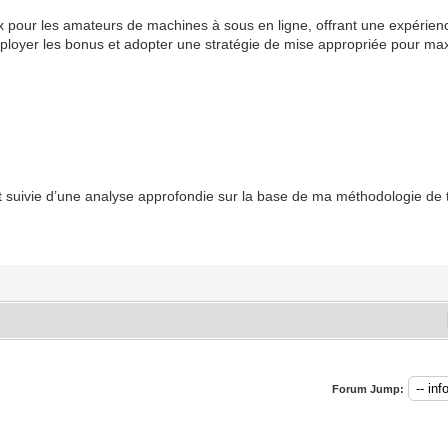
 pour les amateurs de machines à sous en ligne, offrant une expérienc
ployer les bonus et adopter une stratégie de mise appropriée pour ma
t suivie d’une analyse approfondie sur la base de ma méthodologie de t
Forum Jump: