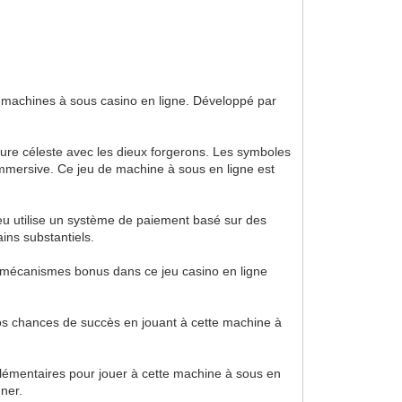
 machines à sous casino en ligne. Développé par
ure céleste avec les dieux forgerons. Les symboles
immersive. Ce jeu de machine à sous en ligne est
jeu utilise un système de paiement basé sur des
ins substantiels.
es mécanismes bonus dans ce jeu casino en ligne
vos chances de succès en jouant à cette machine à
pplémentaires pour jouer à cette machine à sous en
ner.