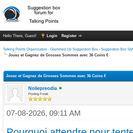
Hello There, Guest!
Login
Register
Talking Points Organization - Glammed Up Suggestion Box
›
Suggestion Box Sty
Jouez et Gagnez de Grosses Sommes avec 36 Coins €
ge
Jouez et Gagnez de Grosses Sommes avec 36 Coins €
Noliepreodia
Posting Freak
07-08-2026, 09:11 AM
Pourquoi attendre pour ten