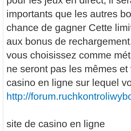
importants que les autres 
chance de gagner Cette limi
aux bonus de rechargement. 
vous choisissez comme métho
ne seront pas les mêmes et 
casino en ligne sur lequel v
http://forum.ruchkontroliwy
site de casino en ligne