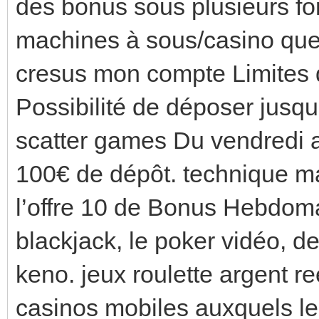
des bonus sous plusieurs fo
machines à sous/casino que 
cresus mon compte Limites d
Possibilité de déposer jusq
scatter games Du vendredi 
100€ de dépôt. technique m
l’offre 10 de Bonus Hebdoma
blackjack, le poker vidéo, d
keno. jeux roulette argent re
casinos mobiles auxquels l