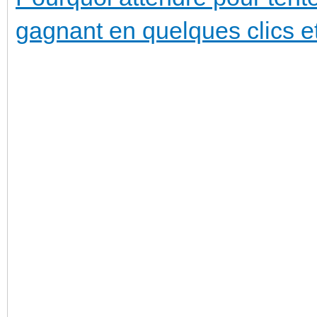
gagnant en quelques clics e