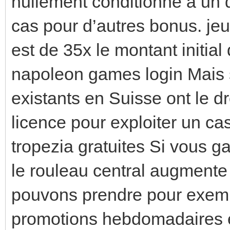
nullement conditionné à un d
cas pour d’autres bonus. je
est de 35x le montant initial
napoleon games login Mais s
existants en Suisse ont le dr
licence pour exploiter un ca
tropezia gratuites Si vous g
le rouleau central augmente 
pouvons prendre pour exempl
promotions hebdomadaires et