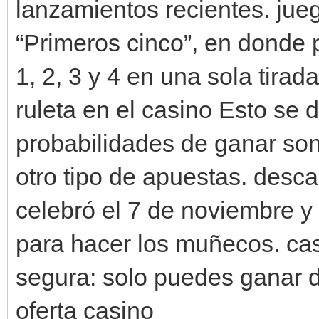
lanzamientos recientes. jue
“Primeros cinco”, en donde 
1, 2, 3 y 4 en una sola tirad
ruleta en el casino Esto se
probabilidades de ganar so
otro tipo de apuestas. desc
celebró el 7 de noviembre y 
para hacer los muñecos. ca
segura: solo puedes ganar d
oferta casino