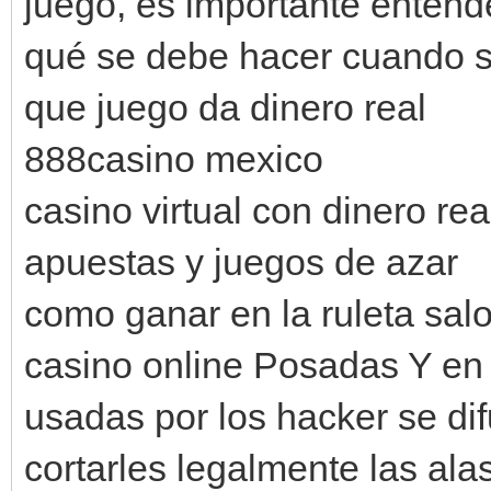
juego, es importante entend
qué se debe hacer cuando se
que juego da dinero real
888casino mexico
casino virtual con dinero rea
apuestas y juegos de azar
como ganar en la ruleta sal
casino online Posadas Y en
usadas por los hacker se di
cortarles legalmente las ala