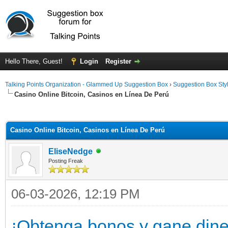
Hello There, Guest!
Login
Register
Talking Points Organization - Glammed Up Suggestion Box
›
Suggestion Box Sty
Casino Online Bitcoin, Casinos en Línea De Perú
ge
Casino Online Bitcoin, Casinos en Línea De Perú
EliseNedge
Posting Freak
06-03-2026, 12:19 PM
¡Obtenga bonos y gane diner