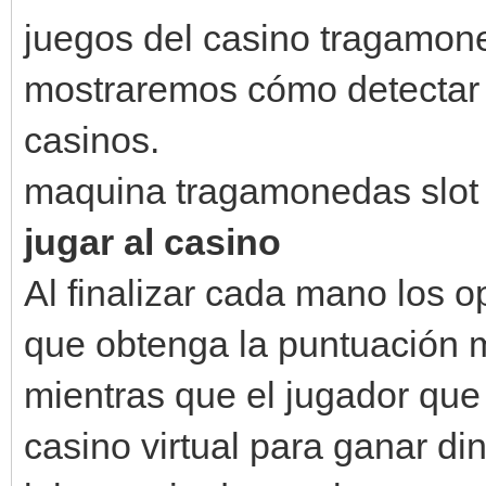
juegos del casino tragamone
mostraremos cómo detectar 
casinos.
maquina tragamonedas slot
jugar al casino
Al finalizar cada mano los 
que obtenga la puntuación 
mientras que el jugador que
casino virtual para ganar d