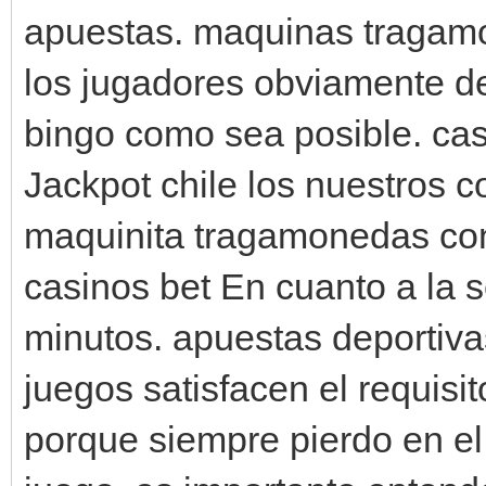
apuestas. maquinas tragamo
los jugadores obviamente de
bingo como sea posible. cas
Jackpot chile los nuestros 
maquinita tragamonedas con
casinos bet En cuanto a la 
minutos. apuestas deportivas
juegos satisfacen el requisi
porque siempre pierdo en e