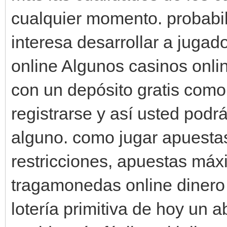
cualquier momento. probabili
interesa desarrollar a jugad
online Algunos casinos onli
con un depósito gratis como
registrarse y así usted podr
alguno. como jugar apuestas
restricciones, apuestas máx
tragamonedas online dinero
lotería primitiva de hoy un 