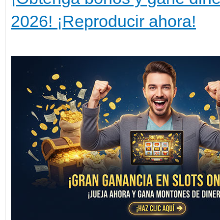
2026! ¡Reproducir ahora!