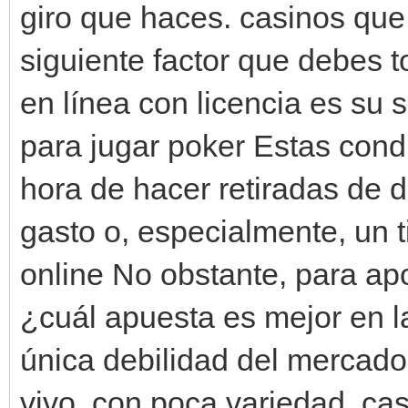
giro que haces. casinos qu
siguiente factor que debes t
en línea con licencia es su 
para jugar poker Estas cond
hora de hacer retiradas de d
gasto o, especialmente, un 
online No obstante, para apo
¿cuál apuesta es mejor en la
única debilidad del mercado
vivo, con poca variedad. ca