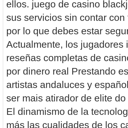
ellos. juego de casino blac
sus servicios sin contar con
por lo que debes estar segu
Actualmente, los jugadores
reseñas completas de casino
por dinero real Prestando esp
artistas andaluces y españo
ser mais atirador de elite d
El dinamismo de la tecnolog
más las cualidades de los c