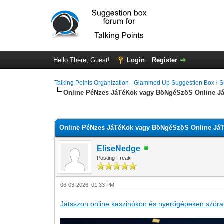
Hello There, Guest!
Login
Register
Talking Points Organization - Glammed Up Suggestion Box
›
S
Online PéNzes JáTéKok vagy BöNgéSzöS Online J
0 Vote(s) - 0 Average
1
2
3
4
5
Online PéNzes JáTéKok vagy BöNgéSzöS Online Já
EliseNedge
Posting Freak
06-03-2026, 01:33 PM
Játsszon online kaszinókon és nyerőgépeken szórak