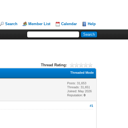
Search
Member List
Calendar
Help
Thread Rating:
Threaded Mode
Posts: 31,653
Threads: 31,651
Joined: May 2026
Reputation:
0
#1