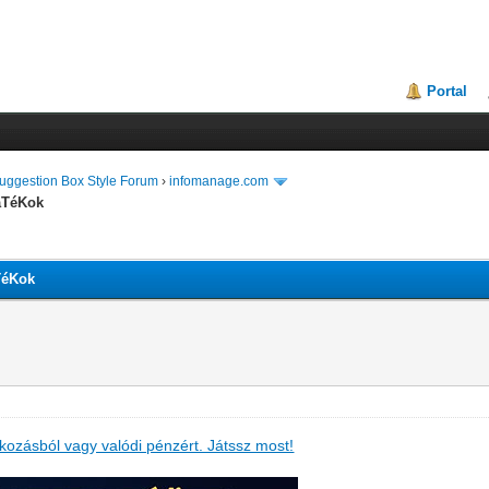
Portal
uggestion Box Style Forum
›
infomanage.com
áTéKok
TéKok
ozásból vagy valódi pénzért. Játssz most!