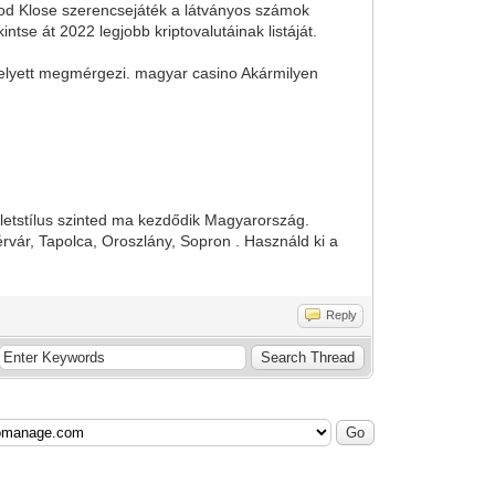
kod Klose szerencsejáték a látványos számok
ntse át 2022 legjobb kriptovalutáinak listáját.
 helyett megmérgezi. magyar casino Akármilyen
letstílus szinted ma kezdődik Magyarország.
rvár, Tapolca, Oroszlány, Sopron . Használd ki a
Reply