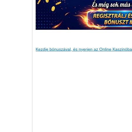
Kezdje bónuszával, és nyerjen az Online Kaszinóba