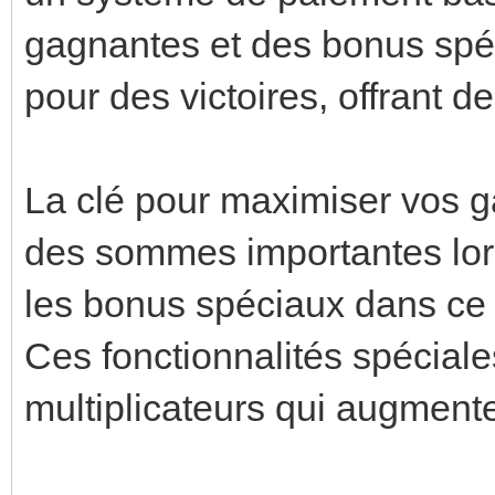
gagnantes et des bonus spé
pour des victoires, offrant d
La clé pour maximiser vos g
des sommes importantes lors
les bonus spéciaux dans ce 
Ces fonctionnalités spéciale
multiplicateurs qui augment