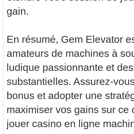
gain.
En résumé, Gem Elevator est
amateurs de machines à sous
ludique passionnante et des
substantielles. Assurez-vous
bonus et adopter une straté
maximiser vos gains sur ce 
jouer casino en ligne machi