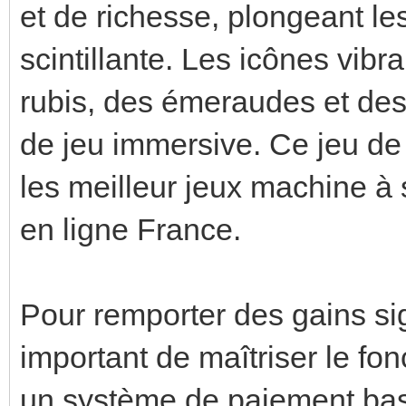
et de richesse, plongeant l
scintillante. Les icônes vib
rubis, des émeraudes et des
de jeu immersive. Ce jeu de
les meilleur jeux machine à
en ligne France.
Pour remporter des gains sig
important de maîtriser le fon
un système de paiement ba