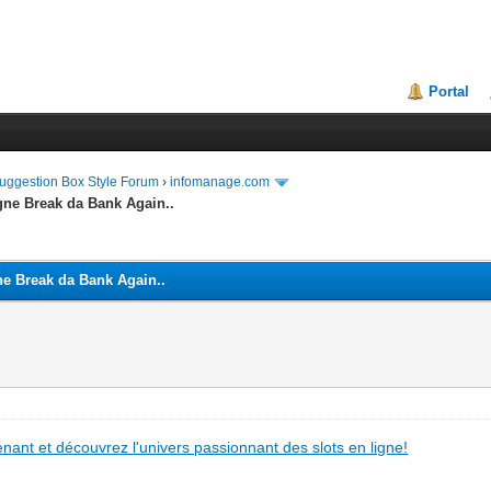
Portal
uggestion Box Style Forum
›
infomanage.com
ne Break da Bank Again..
e Break da Bank Again..
enant et découvrez l'univers passionnant des slots en ligne!