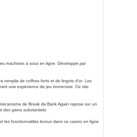
les machines à sous en ligne. Développé par
emplie de coffres-forts et de lingots d'or. Les
ffrant une expérience de jeu immersive. Ce site
 Le mécanisme de Break da Bank Again repose sur un
t des gains substantiels.
et les fonctionnalités bonus dans ce casino en ligne