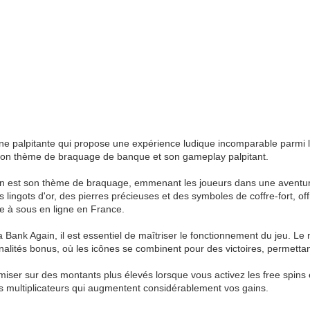
ne palpitante qui propose une expérience ludique incomparable parmi 
 son thème de braquage de banque et son gameplay palpitant.
in est son thème de braquage, emmenant les joueurs dans une aventure r
 lingots d'or, des pierres précieuses et des symboles de coffre-fort, o
e à sous en ligne en France.
da Bank Again, il est essentiel de maîtriser le fonctionnement du jeu.
lités bonus, où les icônes se combinent pour des victoires, permettan
 miser sur des montants plus élevés lorsque vous activez les free spins 
 multiplicateurs qui augmentent considérablement vos gains.