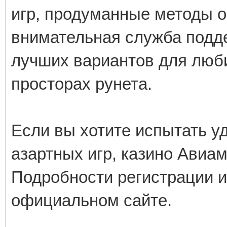
игр, продуманные методы о
внимательная служба подде
лучших вариантов для люб
просторах рунета.
Если вы хотите испытать уд
азартных игр, казино Авиа
Подробности регистрации и
официальном сайте.