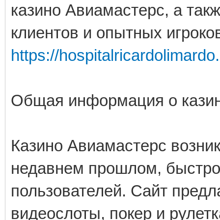
казино Авиамастерс, а так
клиентов и опытных игроков
https://hospitalricardolimardo
Общая информация о кази
Казино Авиамастерс возник
недавнем прошлом, быстро
пользователей. Сайт предл
видеослоты, покер и рулетк