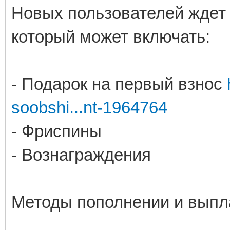
Новых пользователей ждет
который может включать:
- Подарок на первый взнос
soobshi...nt-1964764
- Фриспины
- Вознаграждения
Методы пополнении и выпл