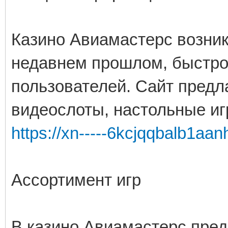
Казино Авиамастерс возник
недавнем прошлом, быстро
пользователей. Сайт предл
видеослоты, настольные игр
https://xn-----6kcjqqbalb1a
Ассортимент игр
В казино Авиамастерс пред