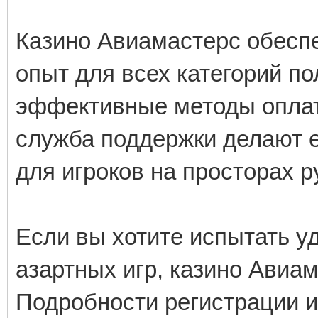
Казино Авиамастерс обесп
опыт для всех категорий по
эффективные методы оплат
служба поддержки делают е
для игроков на просторах р
Если вы хотите испытать уд
азартных игр, казино Авиа
Подробности регистрации и