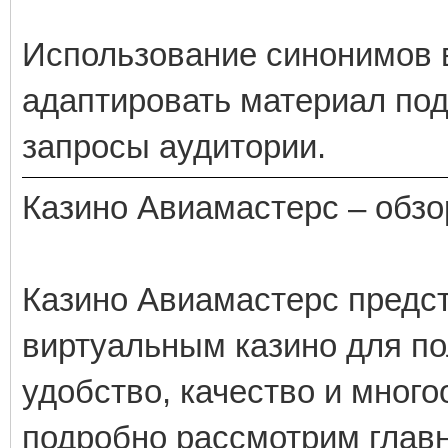
Использование синонимов в
адаптировать материал по
запросы аудитории.
Казино Авиамастерс – обзо
Казино Авиамастерс предс
виртуальным казино для по
удобство, качество и много
подробно рассмотрим глав