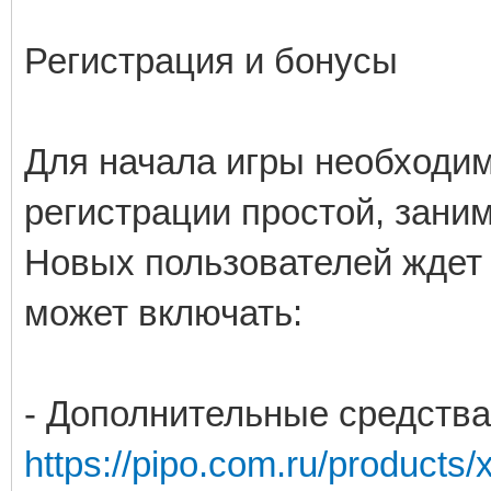
Регистрация и бонусы
Для начала игры необходим
регистрации простой, заним
Новых пользователей ждет 
может включать:
- Дополнительные средства
https://pipo.com.ru/product