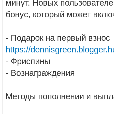
минут. Новых пользовател
бонус, который может вклю
- Подарок на первый взнос
https://dennisgreen.blogger.
- Фриспины
- Вознаграждения
Методы пополнении и выпл